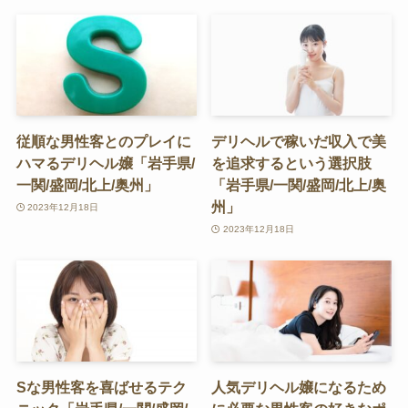
従順な男性客とのプレイに
デリヘルで稼いだ収入で美
ハマるデリヘル嬢「岩手県/
を追求するという選択肢
一関/盛岡/北上/奥州」
「岩手県/一関/盛岡/北上/奥
州」
2023年12月18日
2023年12月18日
Sな男性客を喜ばせるテク
人気デリヘル嬢になるため