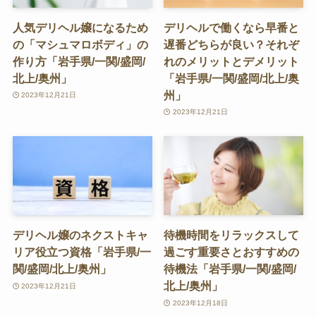
人気デリヘル嬢になるため
デリヘルで働くなら早番と
の「マシュマロボディ」の
遅番どちらが良い？それぞ
作り方「岩手県/一関/盛岡/
れのメリットとデメリット
北上/奥州」
「岩手県/一関/盛岡/北上/奥
州」
2023年12月21日
2023年12月21日
デリヘル嬢のネクストキャ
待機時間をリラックスして
リア役立つ資格「岩手県/一
過ごす重要さとおすすめの
関/盛岡/北上/奥州」
待機法「岩手県/一関/盛岡/
北上/奥州」
2023年12月21日
2023年12月18日