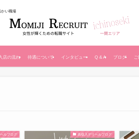
温かい職場
入店の流れ
待遇について
インタビュー
Q & A
ブログ
ご
リヘルブログ
高収入デリヘルブログ