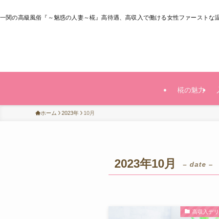
一関の高級風俗『～魅惑の人妻～椛』高待遇、高収入で働ける女性ファーストな
椛の魅力
ホーム
2023年
10月
2023年10月
– date –
高収入デ