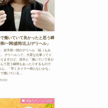
ルで働いていて良かったと思う瞬
県/一関/盛岡/北上/デリヘル」
は、岩手県一関のデリヘル「椛（もみ
。 デリヘルって、大変な仕事ってイ
ありますけど、意外と「働いていて良か
なんて思う瞬間もあったりするもので
ろん、「早くタイマー鳴らないかな」
で働いている...
0月20日
高収入デリヘルブログ