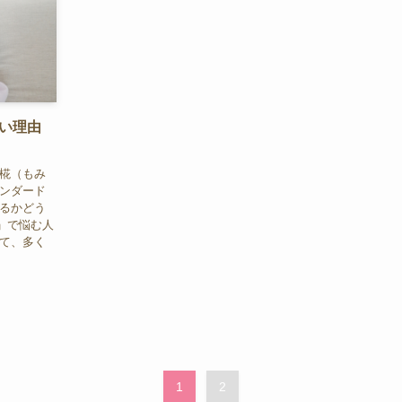
い理由
「椛（もみ
タンダード
するかどう
」で悩む人
して、多く
1
2