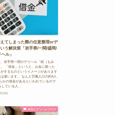
えてしまった際の任意整理orデ
いう解決策「岩手県/一関/盛岡/
リヘル」
は、岩手県一関のデリヘル「椛（もみ
。 「借金」というと、お金に困った
人がするものというイメージがあります
は違います。 なんと労働人口の約4人
何らかの借金があるといわれているので
している人...
0月24日
高収入デリヘルブログ