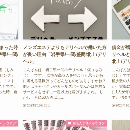
まった時
メンズエステよりもデリヘルで働いた方
借金が増
県/一関/
が良い理由「岩手県/一関/盛岡/北上/デリ
リヘルと
ヘル」
北上/デ
椛（もみ
こんばんは、岩手県一関のデリヘル「椛（もみ
こんばん
ーピング」
じ）」です。 女性が高収入を得ようと思った時
じ）」です
は、「スト
に考える選択肢ってどんなものがありますかね？
極少数の
ことです。
例えばキャバクラやガールズバーなんかは性的な
が、実際に
った時、自
サービスをせずに一定以上は稼げますよね。 し
に1人が
かし、月に50万円以上...
す。 借金を
2023年10月28日
2023年1
リヘルブログ
高収入デリヘルブログ