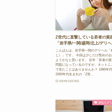
Z世代に直撃している若者の貧
「岩手県/一関/盛岡/北上/デリ
こんばんは、岩手県一関のデリヘル「
じ）」です。 今回は少しだけ堅めの
ようかなと思います。 近年「若者の
問題になっているのですが、ネットニ
で見たことはありませんか？ 1990年
2000年代生まれの「Z世...
2023年10月19日
高収入デ