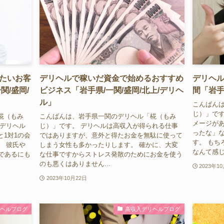
たいお客
デリヘルで稼いだ資金で始めるおすすめ
デリヘ
関/盛岡/
ビジネス「岩手県/一関/盛岡/北上/デリヘ
間「岩手
ル」
こんばん
じ）」です
椛（もみ
こんばんは、岩手県一関のデリヘル「椛（もみ
メージが
てデリヘル
じ）」です。 デリヘルは高収入が得られる仕事
ったな」
1対1の会
ではありますが、意外と得たお金を無駄に使って
す。 もち
。 彼氏や
しまう女性も多かったりします。 確かに、大変
なんて感じ
であるにも
な仕事ですからストレス発散のためにお金を使う
のも悪くはありません...
2023年1
2023年10月22日
リヘルブログ
高収入デリヘルブログ