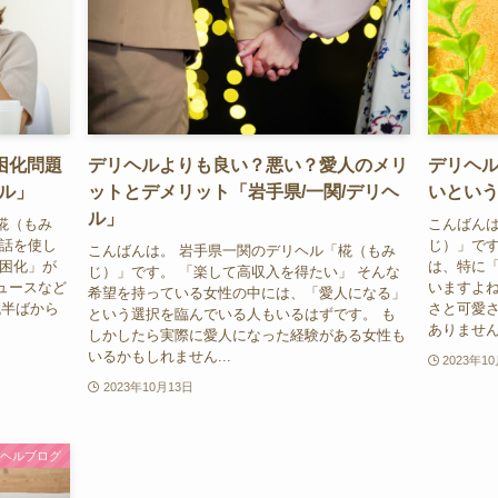
困化問題
デリヘルよりも良い？悪い？愛人のメリ
デリヘ
ヘル」
ットとデメリット「岩手県/一関/デリヘ
いという
ル」
椛（もみ
こんばんは
お話を使し
じ）」です
こんばんは。 岩手県一関のデリヘル「椛（もみ
貧困化」が
は、特に
じ）」です。 「楽して高収入を得たい」 そんな
ュースなど
いますよね
希望を持っている女性の中には、「愛人になる」
代半ばから
さと可愛
という選択を臨んでいる人もいるはずです。 も
ありません。
しかしたら実際に愛人になった経験がある女性も
いるかもしれません...
2023年1
2023年10月13日
リヘルブログ