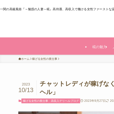
一関の高級風俗『～魅惑の人妻～椛』高待遇、高収入で働ける女性ファーストな
椛の魅力
ホーム
稼げる女性の夜仕事
チャットレディが稼げなく
2023
10/13
ヘル」
2023年9月27日
2
稼げる女性の夜仕事
高収入デリヘルブログ