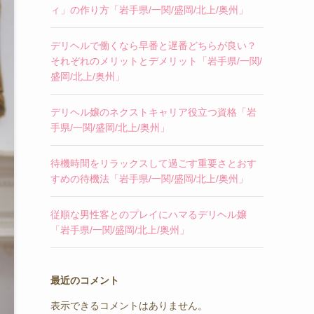
ィ」の作り方「岩手県/一関/盛岡/北上/奥州」
デリヘルで働くなら早番と遅番どちらが良い？
それぞれのメリットとデメリット「岩手県/一関/
盛岡/北上/奥州」
デリヘル嬢のネクストキャリア役立つ資格「岩
手県/一関/盛岡/北上/奥州」
待機時間をリラックスして過ごす重要さとおす
すめの待機法「岩手県/一関/盛岡/北上/奥州」
従順な男性客とのプレイにハマるデリヘル嬢
「岩手県/一関/盛岡/北上/奥州」
最近のコメント
表示できるコメントはありません。