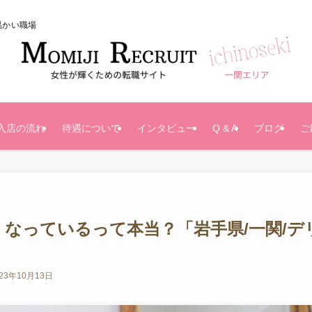
温かい職場
入店の流れ
待遇について
インタビュー
Q & A
ブログ
ご
なっているって本当？「岩手県/一関/デ
023年10月13日