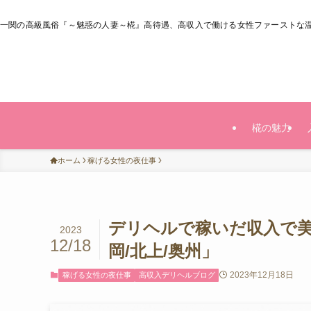
一関の高級風俗『～魅惑の人妻～椛』高待遇、高収入で働ける女性ファーストな
椛の魅力
ホーム
稼げる女性の夜仕事
デリヘルで稼いだ収入で美
2023
12/18
岡/北上/奥州」
2023年12月18日
稼げる女性の夜仕事
高収入デリヘルブログ