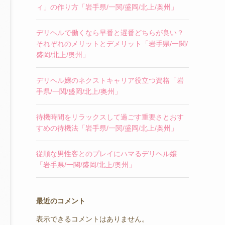
ィ」の作り方「岩手県/一関/盛岡/北上/奥州」
デリヘルで働くなら早番と遅番どちらが良い？
それぞれのメリットとデメリット「岩手県/一関/
盛岡/北上/奥州」
デリヘル嬢のネクストキャリア役立つ資格「岩
手県/一関/盛岡/北上/奥州」
待機時間をリラックスして過ごす重要さとおす
すめの待機法「岩手県/一関/盛岡/北上/奥州」
従順な男性客とのプレイにハマるデリヘル嬢
「岩手県/一関/盛岡/北上/奥州」
最近のコメント
表示できるコメントはありません。