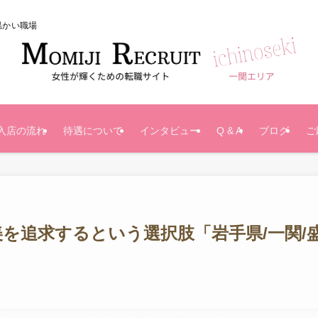
温かい職場
入店の流れ
待遇について
インタビュー
Q & A
ブログ
ご
を追求するという選択肢「岩手県/一関/