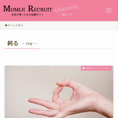
ホーム
鈍る
鈍る
– tag –
高収入デリヘルブログ