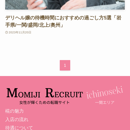
デリヘル嬢の待機時間におすすめの過ごし方5選「岩
手県/一関/盛岡/北上/奥州」
2023年11月20日
1
椛の魅力
入店の流れ
待遇について