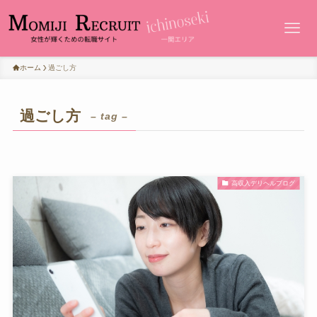
ホーム
過ごし方
過ごし方
– tag –
高収入デリヘルブログ