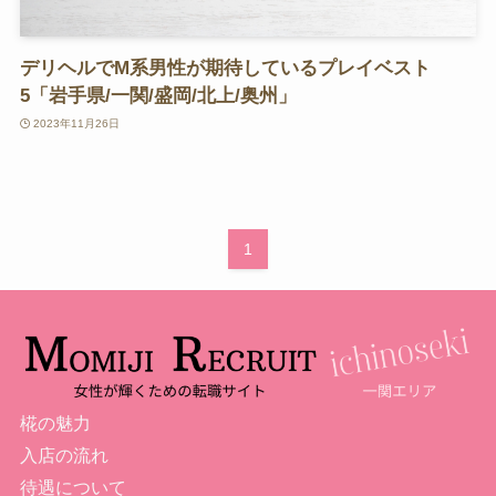
デリヘルでM系男性が期待しているプレイベスト
5「岩手県/一関/盛岡/北上/奥州」
2023年11月26日
1
椛の魅力
入店の流れ
待遇について